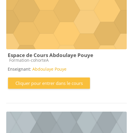
Espace de Cours Abdoulaye Pouye
Catégorie de cours
Formation-cohorteA
Enseignant:
Abdoulaye Pouye
Cliquer pour entrer dans le cours