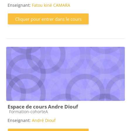
Enseignant:
Fatou kiné CAMARA
Cliquer pour entrer dans le cours
Espace de cours Andre Diouf
Catégorie de cours
Formation-cohorteA
Enseignant:
André Diouf