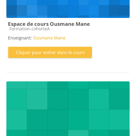
Espace de cours Ousmane Mane
Catégorie de cours
Formation-cohorteA
Enseignant:
Ousmane Mane
Cliquer pour entrer dans le cours