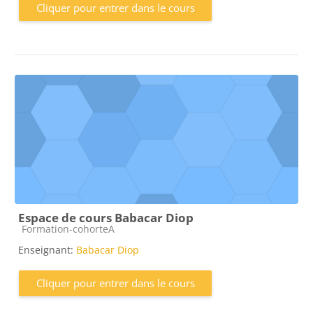
Cliquer pour entrer dans le cours
Espace de cours Babacar Diop
Catégorie de cours
Formation-cohorteA
Enseignant:
Babacar Diop
Cliquer pour entrer dans le cours