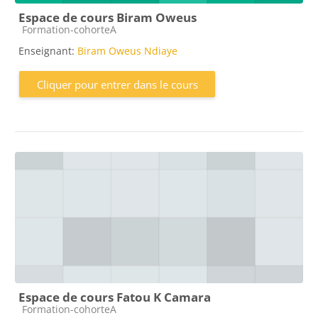
Espace de cours Biram Oweus
Catégorie de cours
Formation-cohorteA
Enseignant:
Biram Oweus Ndiaye
Cliquer pour entrer dans le cours
Espace de cours Fatou K Camara
Catégorie de cours
Formation-cohorteA