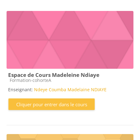
Espace de Cours Madeleine Ndiaye
Catégorie de cours
Formation-cohorteA
Enseignant:
Ndeye Coumba Madelaine NDIAYE
Cliquer pour entrer dans le cours