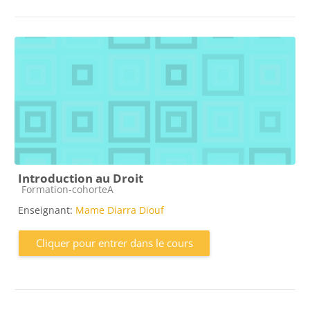
Introduction au Droit
Catégorie de cours
Formation-cohorteA
Enseignant:
Mame Diarra Diouf
Cliquer pour entrer dans le cours