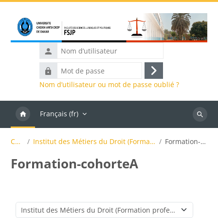
Passer au contenu principal
Nom
d’utilisateur
Mot
Connexion
de
Nom d’utilisateur ou mot de passe oublié ?
passe
Français ‎(fr)‎
Recher
des
Cours
Institut des Métiers du Droit (Formation professionnelle)
Formation-cohorteA
cours
Formation-cohorteA
Catégories de cours