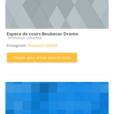
Espace de cours Boubacar Drame
Catégorie de cours
Formation-cohorteA
Enseignant:
Boubacar DRAME
Cliquer pour entrer dans le cours