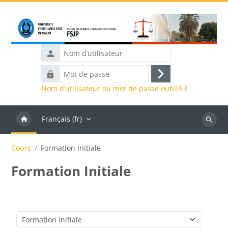
Passer au contenu principal
Nom
d’utilisateur
Mot
Connexion
de
Nom d’utilisateur ou mot de passe oublié ?
passe
Français ‎(fr)‎
Recher
des
Cours
Formation Initiale
cours
Formation Initiale
Catégories de cours