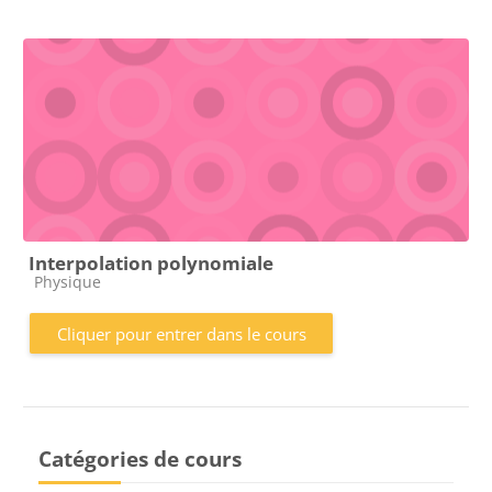
Interpolation polynomiale
Catégorie de cours
Physique
Cliquer pour entrer dans le cours
Catégories de cours