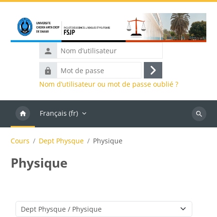
Passer au contenu principal
Nom
d’utilisateur
Mot
Connexion
de
Nom d’utilisateur ou mot de passe oublié ?
passe
Français ‎(fr)‎
Recher
des
Cours
Dept Physque
Physique
cours
Physique
Catégories de cours