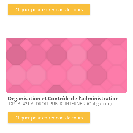
Cliquer pour entrer dans le cours
Organisation et Contrôle de l'administration
Catégorie de cours
DPUB. 421 A: DROIT PUBLIC INTERNE 2 (Obligatoire)
Cliquer pour entrer dans le cours