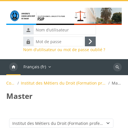
Passer au contenu principal
Nom
d’utilisateur
Mot
Connexion
de
Nom d’utilisateur ou mot de passe oublié ?
passe
Français ‎(fr)‎
Recher
des
Cours
Institut des Métiers du Droit (Formation professionnelle)
Master
cours
Master
Catégories de cours