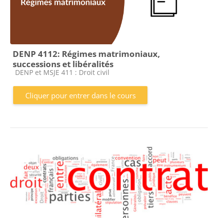
DENP 4112: Régimes matrimoniaux,
successions et libéralités
Catégorie de cours
DENP et MSJE 411 : Droit civil
Cliquer pour entrer dans le cours