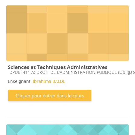
Sciences et Techniques Administratives
Catégorie de cours
DPUB. 411 A: DROIT DE L’ADMINISTRATION PUBLIQUE (Obligato
Enseignant:
Ibrahima BALDE
Cliquer pour entrer dans le cours