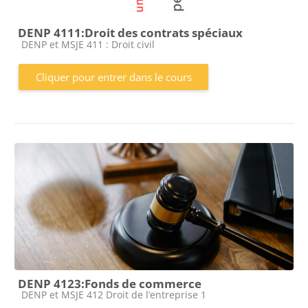
DENP 4111:Droit des contrats spéciaux
Catégorie de cours
DENP et MSJE 411 : Droit civil
Cliquer pour entrer dans le cours
DENP 4123:Fonds de commerce
Catégorie de cours
DENP et MSJE 412 Droit de l’entreprise 1