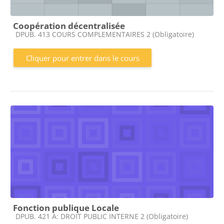
Coopération décentralisée
Catégorie de cours
DPUB. 413 COURS COMPLEMENTAIRES 2 (Obligatoire)
Cliquer pour entrer dans le cours
Fonction publique Locale
Catégorie de cours
DPUB. 421 A: DROIT PUBLIC INTERNE 2 (Obligatoire)