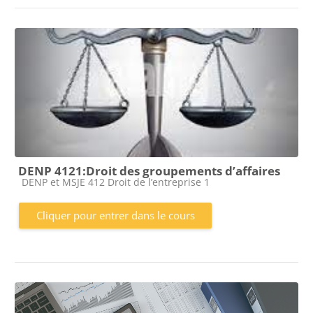
DENP 4121:Droit des groupements d’affaires
Catégorie de cours
DENP et MSJE 412 Droit de l’entreprise 1
Cliquer pour entrer dans le cours