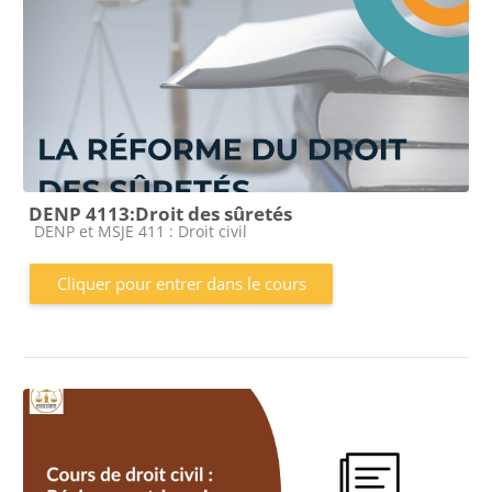
DENP 4113:Droit des sûretés
Catégorie de cours
DENP et MSJE 411 : Droit civil
Cliquer pour entrer dans le cours