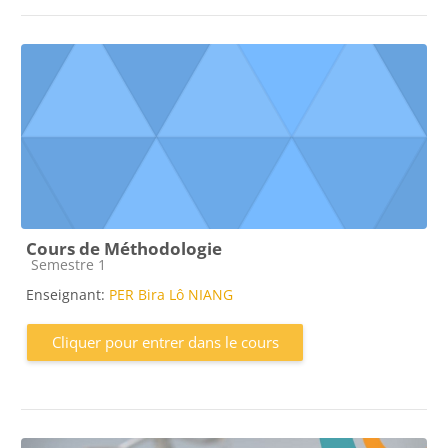
Cours de Méthodologie
Catégorie de cours
Semestre 1
Enseignant:
PER Bira Lô NIANG
Cliquer pour entrer dans le cours