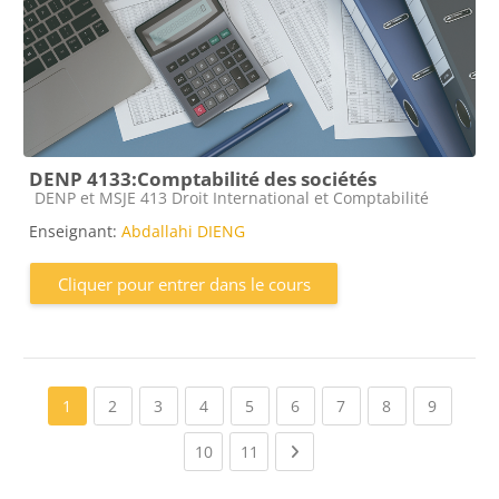
DENP 4133:Comptabilité des sociétés
Catégorie de cours
DENP et MSJE 413 Droit International et Comptabilité
Enseignant:
Abdallahi DIENG
Cliquer pour entrer dans le cours
(current)
(current)
(current)
(current)
(current)
(current)
(current)
(current
1
2
3
4
5
6
7
8
9
(current)
(current)
Next page
10
11