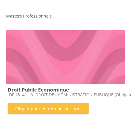
Masters Professionnels
Droit Public Economique
Catégorie de cours
DPUB. 411 A: DROIT DE L’ADMINISTRATION PUBLIQUE (Obligato
Cliquer pour entrer dans le cours