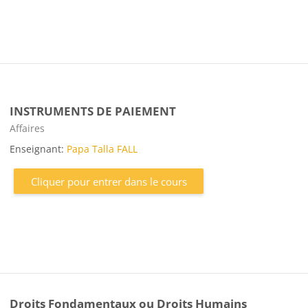
INSTRUMENTS DE PAIEMENT
Catégorie de cours
Affaires
Enseignant:
Papa Talla FALL
Cliquer pour entrer dans le cours
Droits Fondamentaux ou Droits Humains