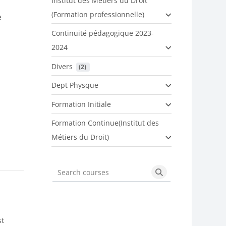
Institut des Métiers du Droit
(Formation professionnelle)
e
Continuité pédagogique 2023-
2024
Divers
 (2)
Dept Physque
Formation Initiale
Formation Continue(Institut des
Métiers du Droit)
Search courses
Search courses
st