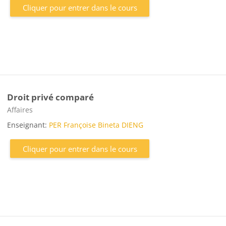
Cliquer pour entrer dans le cours
Droit privé comparé
Catégorie de cours
Affaires
Enseignant:
PER Françoise Bineta DIENG
Cliquer pour entrer dans le cours