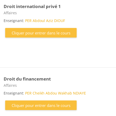
Droit international privé 1
Catégorie de cours
Affaires
Enseignant:
PER Abdoul Aziz DIOUF
Cliquer pour entrer dans le cours
Droit du financement
Catégorie de cours
Affaires
Enseignant:
PER Cheikh Abdou Wakhab NDIAYE
Cliquer pour entrer dans le cours