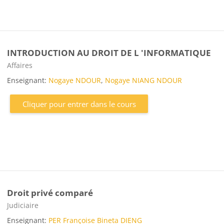
INTRODUCTION AU DROIT DE L 'INFORMATIQUE
Catégorie de cours
Affaires
Enseignant:
Nogaye NDOUR
,
Nogaye NIANG NDOUR
Cliquer pour entrer dans le cours
Droit privé comparé
Catégorie de cours
Judiciaire
Enseignant:
PER Françoise Bineta DIENG