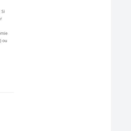
 Si
ur
omie
) ou