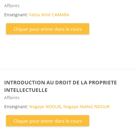
Catégorie de cours
Affaires
Enseignant:
Fatou Kiné CAMARA
Cliquer pour entrer dans le cours
INTRODUCTION AU DROIT DE LA PROPRIETE
INTELLECTUELLE
Catégorie de cours
Affaires
Enseignant:
Nogaye NDOUR
,
Nogaye NIANG NDOUR
Cliquer pour entrer dans le cours