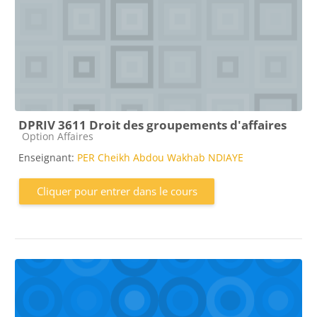
DPRIV 3611 Droit des groupements d'affaires
Catégorie de cours
Option Affaires
Enseignant:
PER Cheikh Abdou Wakhab NDIAYE
Cliquer pour entrer dans le cours