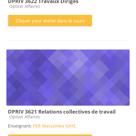
DPRIV 3622 Travaux Dirigés
Catégorie de cours
Option Affaires
Cliquer pour entrer dans le cours
DPRIV 3621 Relations collectives de travail
Catégorie de cours
Option Affaires
Enseignant:
PER Massamba GAYE