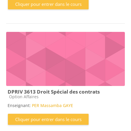
Cliquer pour entrer dans le cours
DPRIV 3613 Droit Spécial des contrats
Catégorie de cours
Option Affaires
Enseignant:
PER Massamba GAYE
Cliquer pour entrer dans le cours