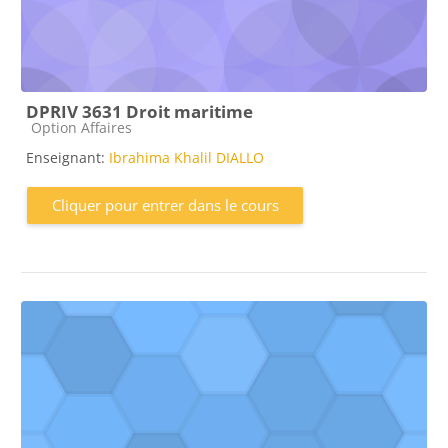
DPRIV 3631 Droit maritime
Catégorie de cours
Option Affaires
Enseignant:
Ibrahima Khalil DIALLO
Cliquer pour entrer dans le cours