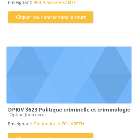
Enseignant:
PER Alassane KANTE
Cliquer pour entrer dans le cours
DPRIV 3623 Politique criminelle et criminologie
Catégorie de cours
Option Judiciaire
Enseignant:
Dieunedort NZOUABETH