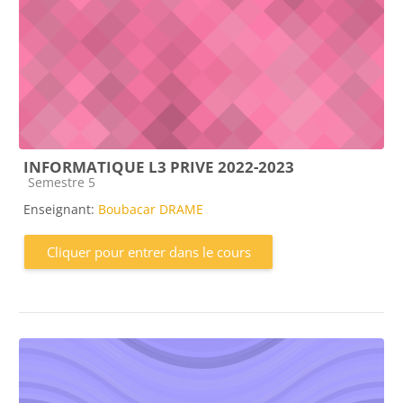
INFORMATIQUE L3 PRIVE 2022-2023
Catégorie de cours
Semestre 5
Enseignant:
Boubacar DRAME
Cliquer pour entrer dans le cours