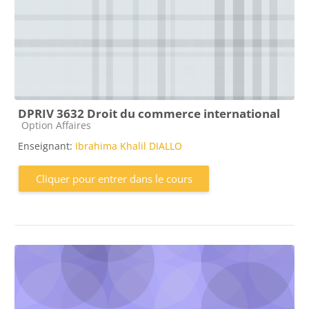
DPRIV 3632 Droit du commerce international
Catégorie de cours
Option Affaires
Enseignant:
Ibrahima Khalil DIALLO
Cliquer pour entrer dans le cours