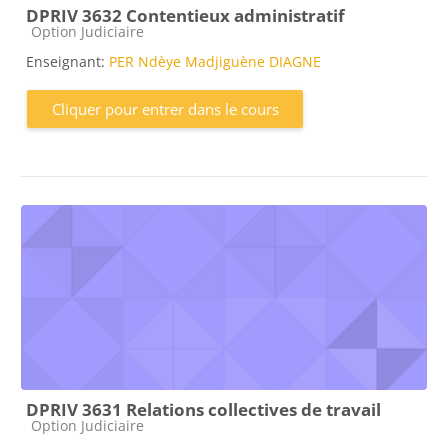
DPRIV 3632 Contentieux administratif
Catégorie de cours
Option Judiciaire
Enseignant:
PER Ndèye Madjiguène DIAGNE
Cliquer pour entrer dans le cours
DPRIV 3631 Relations collectives de travail
Catégorie de cours
Option Judiciaire