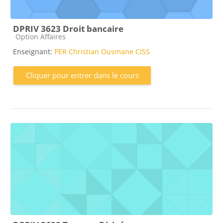
DPRIV 3623 Droit bancaire
Catégorie de cours
Option Affaires
Enseignant:
PER Christian Ousmane CISS
Cliquer pour entrer dans le cours