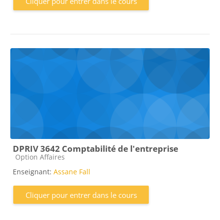
Cliquer pour entrer dans le cours
DPRIV 3642 Comptabilité de l'entreprise
Catégorie de cours
Option Affaires
Enseignant:
Assane Fall
Cliquer pour entrer dans le cours