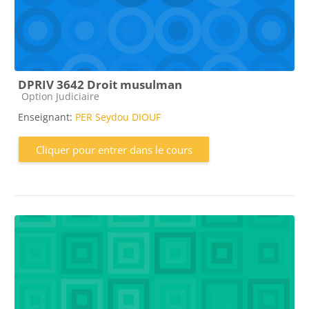
DPRIV 3642 Droit musulman
Catégorie de cours
Option Judiciaire
Enseignant:
PER Seydou DIOUF
Cliquer pour entrer dans le cours