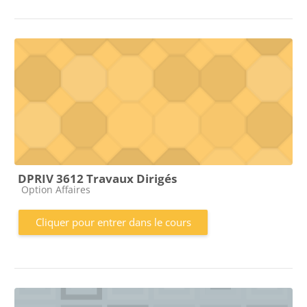
DPRIV 3612 Travaux Dirigés
Catégorie de cours
Option Affaires
Cliquer pour entrer dans le cours