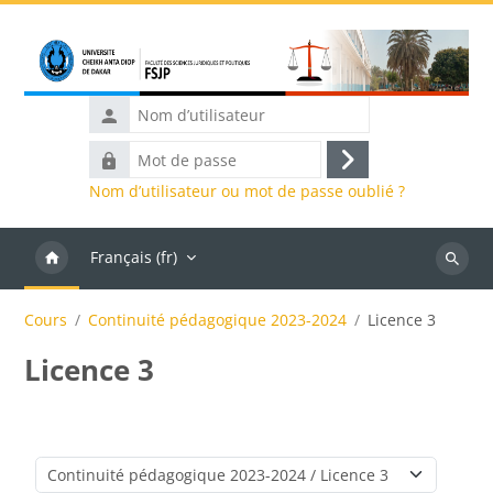
Passer au contenu principal
Nom
d’utilisateur
Mot
Connexion
de
Nom d’utilisateur ou mot de passe oublié ?
passe
Français ‎(fr)‎
Recher
des
Cours
Continuité pédagogique 2023-2024
Licence 3
cours
Licence 3
Catégories de cours