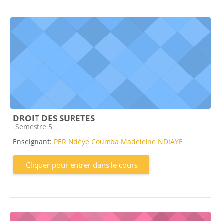
DROIT DES SURETES
Catégorie de cours
Semestre 5
Enseignant:
PER Ndèye Coumba Madeleine NDIAYE
Cliquer pour entrer dans le cours