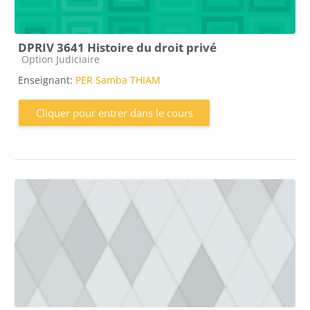
DPRIV 3641 Histoire du droit privé
Catégorie de cours
Option Judiciaire
Enseignant:
PER Samba THIAM
Cliquer pour entrer dans le cours